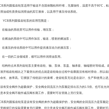
CB系列圆弧齿轮泵适用于输送不含固体颗粒和纤维，无腐蚀性，温度不高于80℃，粘度为5×10-
润滑油或性质类似润滑油的其它液体，以及用于液压传动系统。
、 YCB系列圆弧齿轮泵的应用范围是：
1）在输油的系统里可以用作传输，增压泵；
2）在燃油的系统中可以用作加压，输送，喷射的燃油泵；
3）在液压的传动系统中可以用作提供液压动力的液压泵；
4）在一切的工业领域里，都可以用作润滑油泵用。
3、结构特点本系列齿轮泵主要有齿轮、轴、泵体、泵盖、轴承套、轴端密封等组成。
跟渐开线齿轮相比之下最突出的优点就是齿轮啮合过程中齿廓面没有相对滑动，所以齿
寿命长、效率高。它摆脱了传统设计的束缚，使齿轮泵无论是在设计、生产和使用上进
泵设有安全阀作为超载保护，安全阀全回流压力为泵额定排出压力的1.5倍。也可在允
注意本安全阀不能作减压阀长期工作，需要时可在管路上另行安装。
YCB系列圆弧齿轮泵是设有安全阀的来作为超载保护的，安全阀的全回流压力是泵额定
围里根据它的实际需要来另行调整。但注意本安全阀不能作减压阀长期工作，需要时可