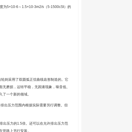
6～1.5×10-3m2/s（5-1500cSt）的
齿轮则采用了双圆弧正弦曲线齿形制造的。它
面无磨损，运转平稳，无因液现象，噪音低、
入了一个新的领域。
许排出压力范围内根据实际需要另行调整。但
排出压力的1.5倍。还可以在允许排出压力范
在管路上另行安装。