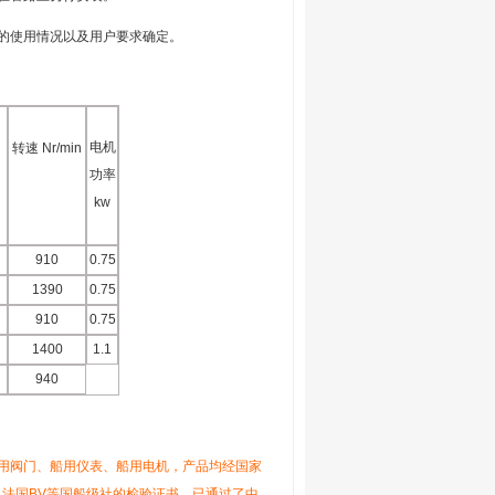
的使用情况以及用户要求确定。
电机
转速 Nr/min
功率
kw
910
0.75
1390
0.75
910
0.75
1400
1.1
940
用阀门、船用仪表、船用电机，产品均经国家
K、法国BV等国船级社的检验证书。已通过了中