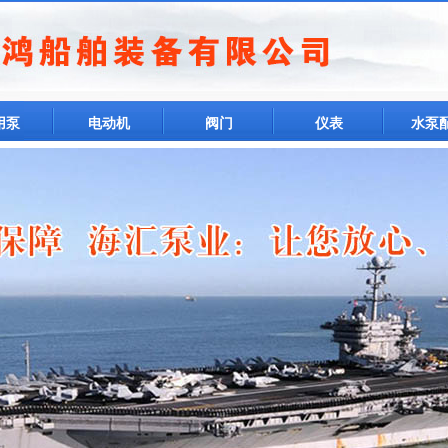
用泵
电动机
阀门
仪表
水泵