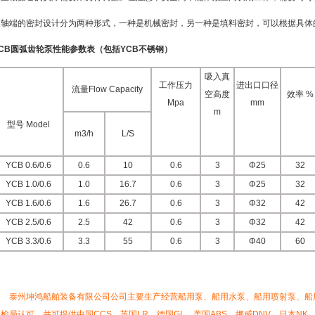
泵轴端的密封设计分为两种形式，一种是机械密封，另一种是填料密封，可以根据具体
YCB圆弧齿轮泵性能参数表（包括YCB不锈钢）
吸入真
工作压力
进出口口径
流量Flow Capacity
空高度
效率 %
Mpa
mm
m
型号 Model
m3/h
L/S
YCB 0.6/0.6
0.6
10
0.6
3
Φ25
32
YCB 1.0/0.6
1.0
16.7
0.6
3
Φ25
32
YCB 1.6/0.6
1.6
26.7
0.6
3
Φ32
42
YCB 2.5/0.6
2.5
42
0.6
3
Φ32
42
YCB 3.3/0.6
3.3
55
0.6
3
Φ40
60
泰州坤鸿船舶装备有限公司公司主要生产经营船用泵、船用水泵、船用喷射泵、船
检局认可，并可提供中国CCS、英国LR、德国GL、美国ABS、挪威DNV、日本N