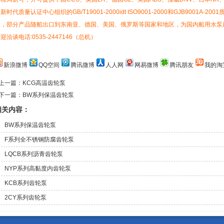
新时代质量认证中心组织的GB/T19001-2000idt ISO9001-2000和GJB9001
队，部分产品随船出口到东南亚、德国、美国、俄罗斯等国家和地区，为国内船用水泵
迎洽谈电话:0535-2447146（总机）
新浪微博
QQ空间
腾讯微博
人人网
网易微博
腾讯朋友
我的淘
上一篇：
KCG高温齿轮泵
下一篇：
BW系列保温齿轮泵
相关内容：
BW系列保温齿轮泵
F系列全不锈钢防腐齿轮泵
LQCB系列沥青齿轮泵
NYP系列高黏度内齿轮泵
KCB系列齿轮泵
2CY系列齿轮泵