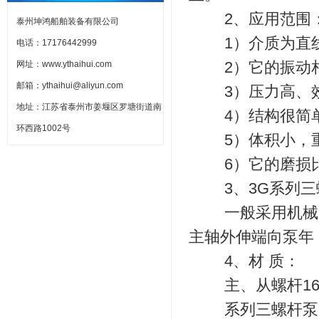
2、应用范围
泰州坤鸿船舶装备有限公司
1）介质为直线
电话：17176442999
2）它的振动相
网址：www.ythaihui.com
邮箱：ythaihui@aliyun.com
3）压力高、效
地址：江苏省泰州市姜堰区罗塘街道南
4）结构很简单
环西路1002号
5）体积小，重
6）它的磨损比
3、3G系列三
一般采用机械密
主轴外伸端向泵年
4、材 质：
主、从螺杆16MnCrS
系列三螺杆泵的泵体：H