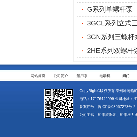
G系列单螺杆泵
3GCL系列立式
3GN系列三螺杆
2HE系列双螺杆
网站首页
公司简介
船用泵
电动机
阀门
CopyRight©版权所有 泰州坤鸿船舶装备
电话：17176442999 公司地址：
备案序号：
鲁ICP备03067273号-2
公司主营：船用旋涡泵、船用压力