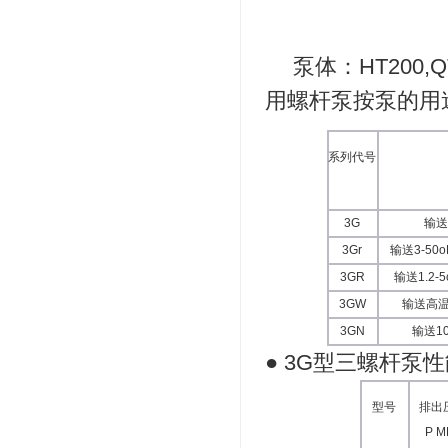
泵体：HT200,QT4
用螺杆泵按泵的用
系列代号
3G
输送3
3Gr
输送3-50oE
3GR
输送1.2-5o
3GW
输送高温加热
3GN
输送10
● 3G型三螺杆泵
型号
排出
P M