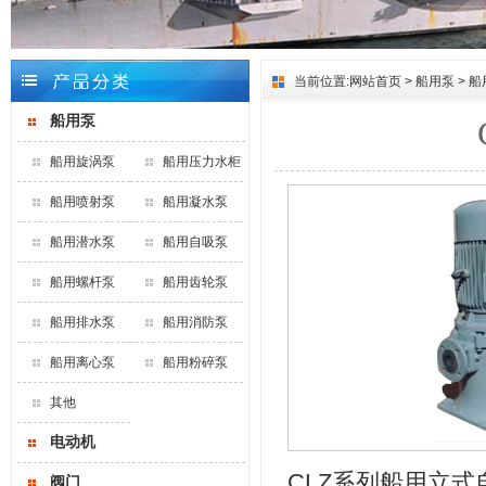
当前位置:
网站首页
>
船用泵
>
船
船用泵
船用旋涡泵
船用压力水柜
船用喷射泵
船用凝水泵
船用潜水泵
船用自吸泵
船用螺杆泵
船用齿轮泵
船用排水泵
船用消防泵
船用离心泵
船用粉碎泵
其他
电动机
CLZ系列船用立式
阀门