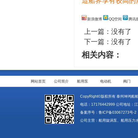
造船界享有较高的声誉
新浪微博
QQ空间
腾讯
上一篇：没有了
下一篇：没有了
相关内容：
网站首页
公司简介
船用泵
电动机
阀门
CopyRight©版权所有 泰州坤鸿船舶装备
电话：17176442999 公司地址：
备案序号：
鲁ICP备03067273号-2
公司主营：船用旋涡泵、船用压力