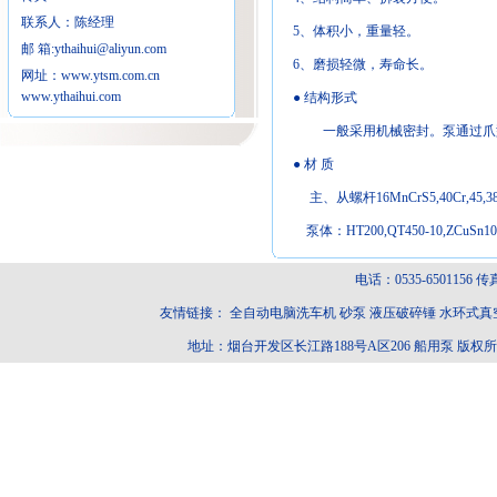
联系人：陈经理
5、体积小，重量轻。
邮 箱:
ythaihui@aliyun.com
6、磨损轻微，寿命长。
网址：
www.ytsm.com.cn
www.ythaihui.com
● 结构形式
一般采用机械密封。泵通过爪型
● 材 质
主、从螺杆16MnCrS5,40Cr,45,3
泵体：HT200,QT450-10,ZCuSn10P
电话：0535-6501156 传真：0
友情链接：
全自动电脑洗车机
砂泵
液压破碎锤
水环式真
地址：烟台开发区长江路188号A区206
船用泵
版权所